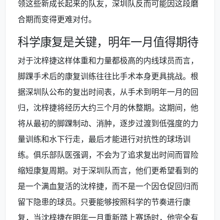
领这些新成长起来的队友，深圳队反而可能因这段磨
合期而变得更难对付。
科学康复是关键，明年一月值得期待
对于沈梓捷这样体重和力量都极高的内线球员而言，
脚踝手术后的康复训练往往比手术本身更具挑战。根
据深圳队公布的复出时间表，从手术到明年一月的回
归，沈梓捷将经历大约三个月的休整期。这期间，他
将从最初的脚踝制动、消肿，逐步过渡到低强度的力
量训练和水下行走，最后才能进行对抗性的球场训
练。俱乐部队医强调，不会为了追求复出时间而冒险
缩短康复周期。对于深圳队而言，他们更希望看到的
是一个满血复活的沈梓捷，而不是一个因仓促回归而
留下隐患的球员。只要能够按照科学的节奏进行康
复，当沈梓捷在明年一月重新踏上赛场时，他完全有