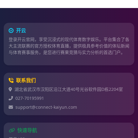
开云
登录开云官网，享受沉浸式的现代体育数字娱乐。平台集合了各
大主流联赛的官方授权体育直播，提供极具参考价值的体坛新闻
与体育赛事服务，是您进行赛果竞猜与实力分析的首选门户。
联系我们
湖北省武汉市汉阳区沿江大道40号光谷软件园D栋2204室
027-70195991
support@connect-kaiyun.com
快速导航