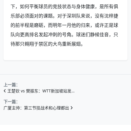
下，如何平衡球员的竞技状态与身体健康，是所有俱
乐部必须面对的课题。对于深圳队来说，没有沈梓捷
的前半程是磨砺，而明年一月他的归来，或许正是球
队向更高排名发起冲刺的号角。球迷们静候佳音，只
待那只翱翔于禁区的大鸟重新展翅。
上一篇：
王楚钦 vs 樊振东：WTT新加坡站发…
下一篇：
广厦主帅：第三节技战术和心理都出