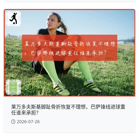
莱万多夫斯基脚趾骨折恢复不理想，巴萨锋线进球重
任谁来承担？
2026-07-26