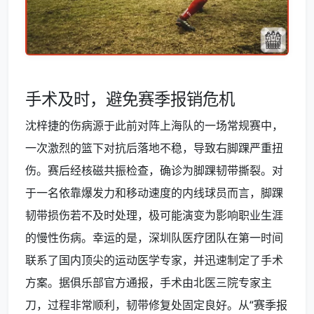
手术及时，避免赛季报销危机
沈梓捷的伤病源于此前对阵上海队的一场常规赛中，
一次激烈的篮下对抗后落地不稳，导致右脚踝严重扭
伤。赛后经核磁共振检查，确诊为脚踝韧带撕裂。对
于一名依靠爆发力和移动速度的内线球员而言，脚踝
韧带损伤若不及时处理，极可能演变为影响职业生涯
的慢性伤病。幸运的是，深圳队医疗团队在第一时间
联系了国内顶尖的运动医学专家，并迅速制定了手术
方案。据俱乐部官方通报，手术由北医三院专家主
刀，过程非常顺利，韧带修复处固定良好。从“赛季报