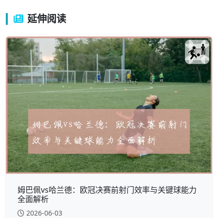
延伸阅读
姆巴佩vs哈兰德：欧冠决赛前射门效率与关键球能力
全面解析
2026-06-03