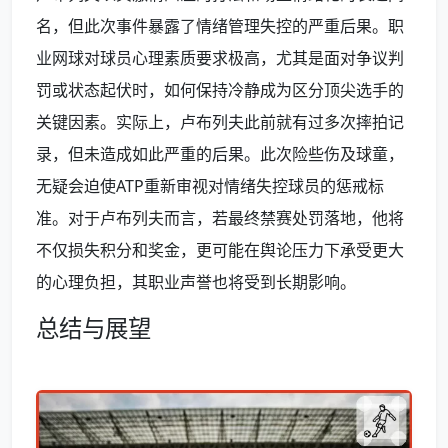
名，但此次事件暴露了情绪管理失控的严重后果。职
业网球对球员心理素质要求极高，尤其是面对争议判
罚或状态起伏时，如何保持冷静成为区分顶尖选手的
关键因素。实际上，卢布列夫此前就有过多次摔拍记
录，但未造成如此严重的后果。此次险些伤及球童，
无疑会迫使ATP重新审视对情绪失控球员的惩戒标
准。对于卢布列夫而言，若最终禁赛处罚落地，他将
不仅损失积分和奖金，更可能在舆论压力下承受更大
的心理负担，其职业声誉也将受到长期影响。
总结与展望