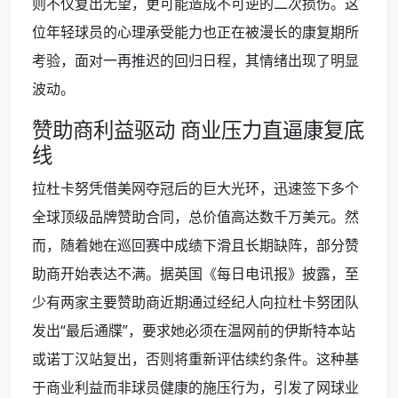
则不仅复出无望，更可能造成不可逆的二次损伤。这
位年轻球员的心理承受能力也正在被漫长的康复期所
考验，面对一再推迟的回归日程，其情绪出现了明显
波动。
赞助商利益驱动 商业压力直逼康复底
线
拉杜卡努凭借美网夺冠后的巨大光环，迅速签下多个
全球顶级品牌赞助合同，总价值高达数千万美元。然
而，随着她在巡回赛中成绩下滑且长期缺阵，部分赞
助商开始表达不满。据英国《每日电讯报》披露，至
少有两家主要赞助商近期通过经纪人向拉杜卡努团队
发出“最后通牒”，要求她必须在温网前的伊斯特本站
或诺丁汉站复出，否则将重新评估续约条件。这种基
于商业利益而非球员健康的施压行为，引发了网球业