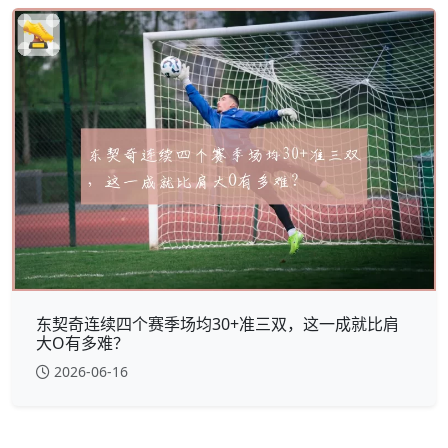
东契奇连续四个赛季场均30+准三双，这一成就比肩
大O有多难？
2026-06-16