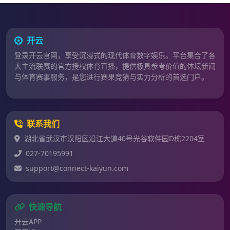
开云
登录开云官网，享受沉浸式的现代体育数字娱乐。平台集合了各
大主流联赛的官方授权体育直播，提供极具参考价值的体坛新闻
与体育赛事服务，是您进行赛果竞猜与实力分析的首选门户。
联系我们
湖北省武汉市汉阳区沿江大道40号光谷软件园D栋2204室
027-70195991
support@connect-kaiyun.com
快速导航
开云APP