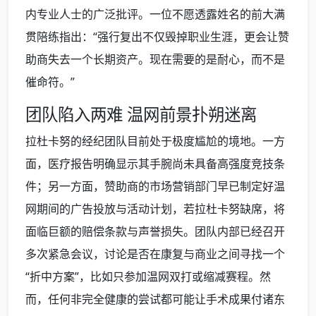
内专业人士的广泛批评。一位不愿透露姓名的前大满
贯陪练指出：“强行复出不仅毁掉职业生涯，更会让赞
助商失去一个长期资产。现在需要的是耐心，而不是
催命符。”
团队陷入两难 温网前景扑朔迷离
拉杜卡努的经纪团队目前处于极度尴尬的境地。一方
面，医疗报告明确显示其手腕尚未具备高强度竞技条
件；另一方面，赞助商的市场营销部门早已制定好温
网期间的广告投放与活动计划，若拉杜卡努缺席，将
面临巨额的赔偿条款与声誉损失。团队内部已经召开
多次紧急会议，讨论是否在康复与商业之间寻找一个
“折中方案”，比如只参加温网双打或缩减赛程。然
而，任何非完全健康的尝试都可能让手术成果付诸东