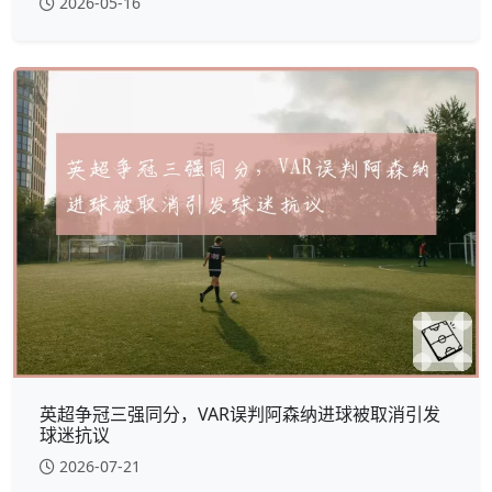
2026-05-16
英超争冠三强同分，VAR误判阿森纳进球被取消引发
球迷抗议
2026-07-21