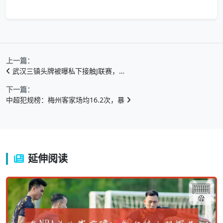
上一篇：
武汉三镇头牌被曝私下接触J联赛，…
下一篇：
中超犯规榜：梅州客家场均16.2次，暴
延伸阅读