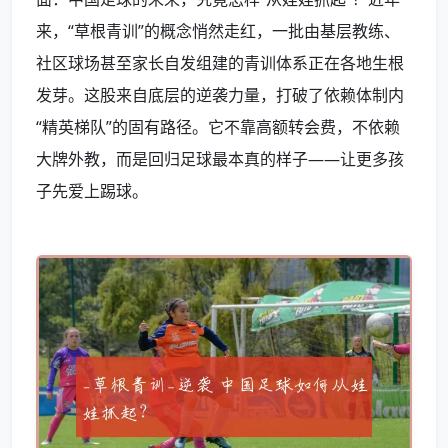
来，“草根青训”的概念悄然走红，一批由基层教练、
社区球场甚至家长自发组建的青训体系正在各地生根
发芽。这股来自底层的逆袭力量，打破了依赖体制内
“精英梯队”的固有路径。它不靠高额转会费，不依赖
大牌外教，而是回归足球最本真的样子——让更多孩
子先爱上踢球。